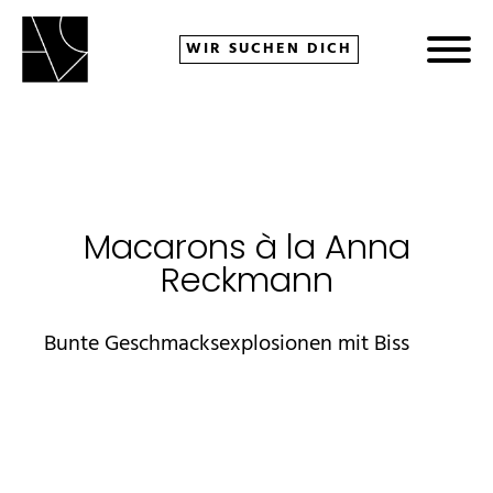
WIR SUCHEN DICH
bmenu
Macarons à la Anna
Reckmann
Bunte Geschmacksexplosionen mit Biss