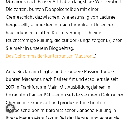
Macarons nach Pariser Art haben längst die Welt erobert.
Die zarten, bunten Doppelscheiben mit einer
Cremeschicht dazwischen, wie erstmalig von Laduree
hergestellt, schmecken einfach himmlisch. Unter der
hauchdünnen, glatten Kruste verbirgt sich eine
feuchtcremige Füllung, die auf der Zunge zergeht. (Lesen
Sie mehr in unserem Blogbeitrag:
Das Geheimnis der kunterbunten Macarons
.)
Anna Reckmann hegt eine besondere Passion für die
bunten Macarons nach Pariser Art und etabliert sie seit
2017 in Frankfurt am Main. Mit Ausbildungsjahren in
bekannten Pariser Pâtisserien setzte sie ihrem Doktor der
Chemie die Krone auf und produziert die bunten
Doppelscheiben mit aromatischer Ganache-Füllung in
ihrer eigenen Manufaktur. Bei der Herstellung achtet sie
besonders auf eine puderige Qualität des Mandelmehls